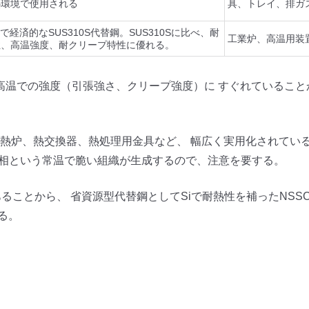
熱環境で使用される
具、トレイ、排ガ
減で経済的なSUS310S代替鋼。SUS310Sに比べ、耐
工業炉、高温用装
性、高温強度、耐クリープ特性に優れる。
高温での強度（引張強さ、クリープ強度）に すぐれていること
、加熱炉、熱交換器、熱処理用金具など、 幅広く実用化されてい
グマ相という常温で脆い組織が生成するので、注意を要する。
あることから、 省資源型代替鋼としてSiで耐熱性を補ったNSSC 
いる。