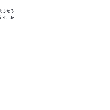
化させる
接性、脆