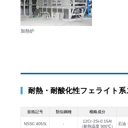
加熱炉
耐熱・耐酸化性フェライト系
規格記号
類似鋼種
概略成分
12Cr-2Si-0.15Al
NSSC 405Si
-
石油
（耐熱温度 900℃）