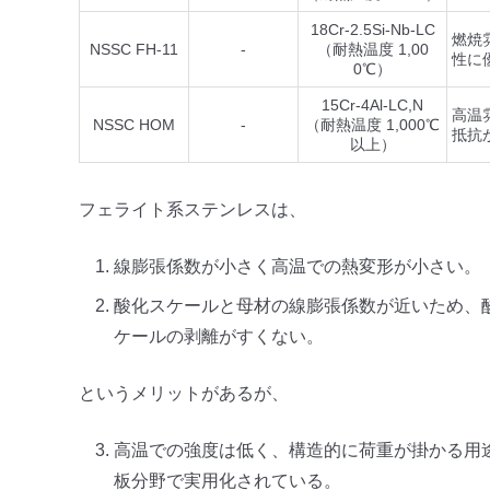
18Cr-2.5Si-Nb-LC
燃焼
NSSC FH-11
-
（耐熱温度 1,00
性に
0℃）
15Cr-4Al-LC,N
高温
NSSC HOM
-
（耐熱温度 1,000℃
抵抗
以上）
フェライト系ステンレスは、
線膨張係数が小さく高温での熱変形が小さい。
酸化スケールと母材の線膨張係数が近いため、
ケールの剥離がすくない。
というメリットがあるが、
高温での強度は低く、構造的に荷重が掛かる用
板分野で実用化されている。