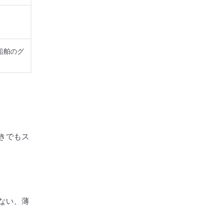
船舶のグ
きでもス
ない、薄