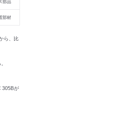
ス部品
置部材
から、比
る。
305Bが