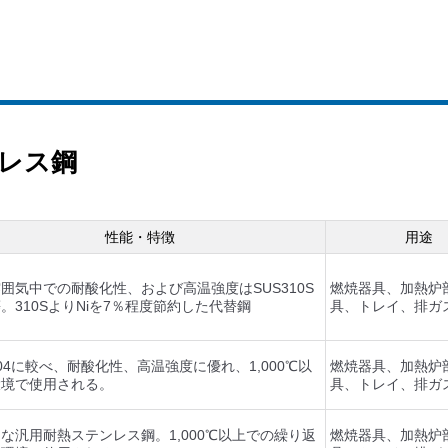
レス鋼
性能・特徴
用途
囲気中での耐酸化性、および高温強度はSUS310S
燃焼器具、加熱炉
。310SよりNiを7％程度節約した代替鋼
具、トレイ、排ガ
304に較べ、耐酸化性、高温強度に優れ、1,000℃以
燃焼器具、加熱炉
環境で使用される。
具、トレイ、排ガ
な汎用耐熱ステンレス鋼。1,000℃以上での繰り返
燃焼器具、加熱炉