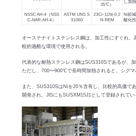
し加
35℃）
NSSC AH-4（NSS
ASTM UNS S
23Cr-11Ni-0.2
Ni節
C-NAR-AH-4）
31060
N-REM
酸化
オーステナイトステンレス鋼は、加工性にすぐれ、
較的過酷な環境で使用される。
代表的な耐熱ステンレス鋼はSUS310Sであるが
ただし、700〜900℃で長時間加熱されると、シ
また、SUS310SはNiを20％含有し、比較的高価で
開発され、JISにもSUSXM15J1として登録されて