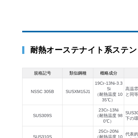
耐熱オーステナイト系ステン
規格記号
類似鋼種
概略成分
19Cr-13Ni-3.3
Si
高温雰
NSSC 305B
SUSXM15J1
（耐熱温度 10
と同等
35℃）
23Cr-13Ni
SUS
SUS309S
（耐熱温度 98
下の
0℃）
25Cr-20Ni
代表的
SUS310S
（耐熱温度 10