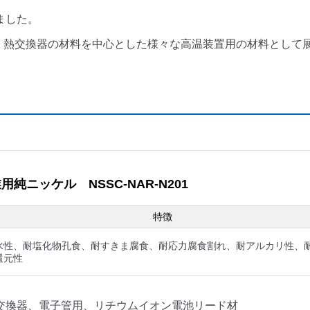
ました。
器、熱交換器の材料を中心とした様々な高温装置用の材料として
ニッケル NSSC-NAR-N201
特徴
水性、耐塩化物孔食、耐すきま腐食、耐応力腐食割れ、耐アルカリ性、
還元性
交換器、電子管用、リチウムイオン電池リード材