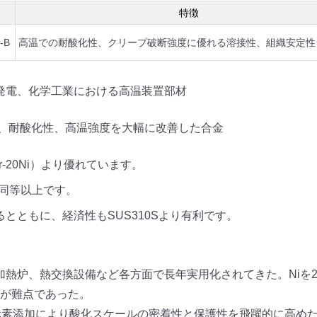
特徴
-B
高温での耐酸化性、クリープ破断強度に優れる溶接性、組織安定性
発電、化学工業における高温装置部材
り、耐酸化性、高温強度を大幅に改善した合金
r-20Ni）より優れています。
Sと同等以上です。
とともに、経済性もSUS310Sより有利です。
、加熱炉、熱交換設備など各方面で長年実用化されてきた。Niを2
のが難点であった。
、希土類元素添加により酸化スケールの密着性と保護性を飛躍的に高め