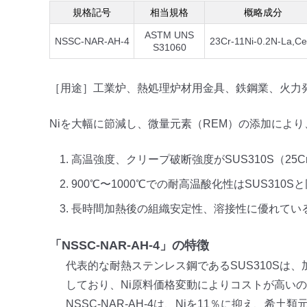
規格記号
相当規格
概略成分
ASTM UNS
NSSC-NAR-AH-4
23Cr-11Ni-0.2N-La,Ce
S31060
［用途］工業炉、熱処理炉材用金具、鉄鋼業、火力
Niを大幅に節減し、微量元素（REM）の添加によ
高温強度、クリープ破断強度がSUS310S（25C
900℃〜1000℃での耐高温酸化性はSUS310
長時間加熱後の組織安定性、溶接性に優れている
「NSSC-NAR-AH-4」の特徴
代表的な耐熱ステンレス鋼であるSUS310Sは
しており、Ni原料価格変動によりコストが高い
NSSC-NAR-AH-4は、Niを11％に抑え