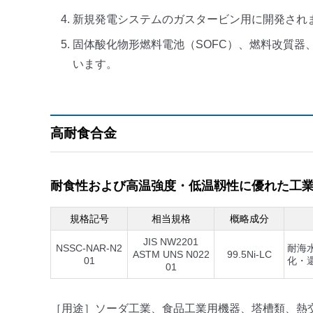
新規発電システムのガスタービン用に開発され
固体酸化物形燃料電池（SOFC）、燃料改質
います。
高耐食合金
耐食性および高温強度・低温靱性に優れた工業用純
規格記号
相当規格
概略成分
JIS NW2201
NSSC-NAR-N2
耐海
ASTM UNS N022
99.5Ni-LC
01
化・
01
［用途］ソーダ工業、食品工業用機器、塔槽類、熱