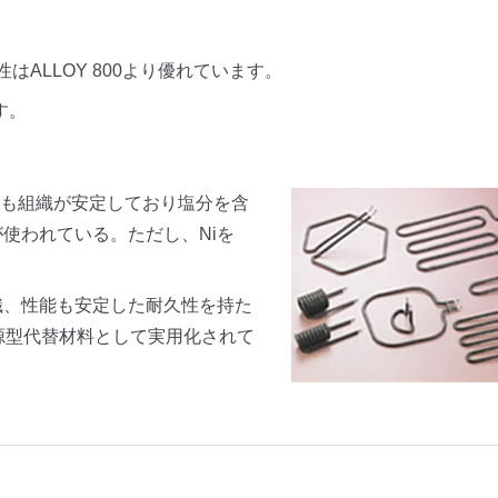
性はALLOY 800より優れています。
す。
も組織が安定しており塩分を含
が使われている。ただし、Niを
組織、性能も安定した耐久性を持た
資源型代替材料として実用化されて