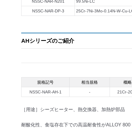
NSSC-NAR-N201
99.5Ni-LC
NSSC-NAR-DP-3
25Cr-7Ni-3Mo-0.14N-W-Cu-L
AHシリーズのご紹介
規格記号
相当規格
概略
NSSC-NAR-AH-1
-
21Cr-2
［用途］シーズヒーター、熱交換器、加熱炉部品
耐酸化性、食塩存在下での高温耐食性がALLOY 800（