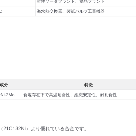
苛性ソーダプラント、食品プラント
C
海水熱交換器、製紙パルプ工業機器
成分
特徴
0Ni-2Mo
食塩存在下で高温耐食性、組織安定性、耐孔食性
21Cr-32Ni）より優れている合金です。