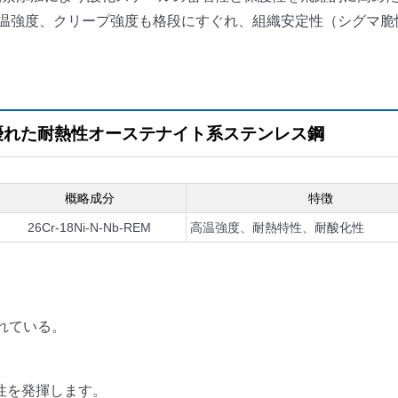
温強度、クリープ強度も格段にすぐれ、組織安定性（シグマ脆
優れた耐熱性オーステナイト系ステンレス鋼
概略成分
特徴
26Cr-18Ni-N-Nb-REM
高温強度、耐熱特性、耐酸化性
優れている。
性を発揮します。